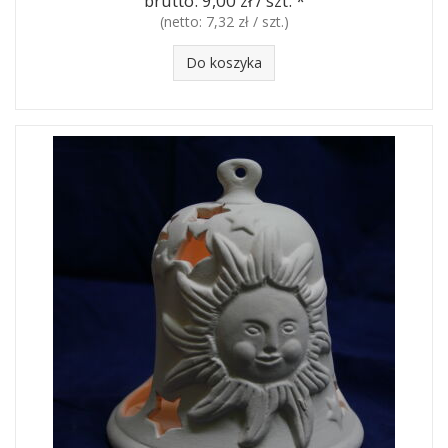
brutto:
9,00 zł / szt.
*
(netto:
7,32 zł / szt.
)
Do koszyka